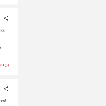
nta
e
e
oado
O )))
hes!