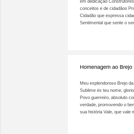
em dedicação Construtores
e
conceitos e de cidadãos Pr
n
Cidadão que expressa cida
s
Sentimental que sente o se
conscientes.
Homenagem ao Brejo d
Meu esplendoroso Brejo da
Sublime és teu nome, glorio
Povo guerreiro, absoluto 
verdade, promovendo o bem
sua história Vale, que vale
Essencial na qualidade de 
relíquias. História de mil
glorioso.