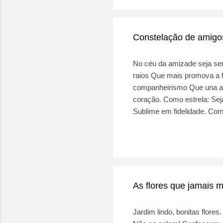
Constelação de amigo
No céu da amizade seja se
raios Que mais promova a fe
companheirismo Que una am
coração. Como estrela: Seja
Sublime em fidelidade. Com
mais do que ser zelado Co
No final das contas, serás ma
As flores que jamais
Jardim lindo, bonitas flore