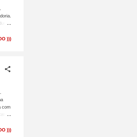
.
doria.
íduos
O )))
.
na
a com
cativa
s
O )))