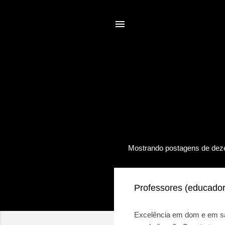
Mostrando postagens de dez
P
o
s
Professores (educado
t
a
Excelência em dom e em sa
g