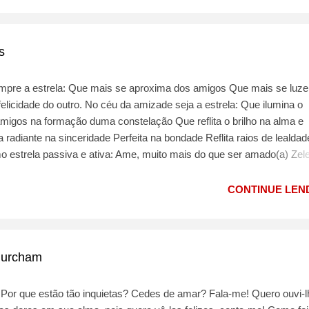
s
mpre a estrela: Que mais se aproxima dos amigos Que mais se luze
licidade do outro. No céu da amizade seja a estrela: Que ilumina o
igos na formação duma constelação Que reflita o brilho na alma e
 radiante na sinceridade Perfeita na bondade Reflita raios de lealdad
o estrela passiva e ativa: Ame, muito mais do que ser amado(a) Zel
mpreenda, mais do que ser compreendido Perdoe mais do que perd
is feliz e brilhante.
CONTINUE LEND
 murcham
s. Por que estão tão inquietas? Cedes de amar? Fala-me! Quero ouvi-l