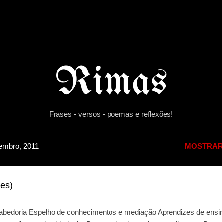
Pular para o conteúdo principal
Rimas
Frases - versos - poemas e reflexões!
embro, 2011
MOSTRAR
res)
bedoria Espelho de conhecimentos e mediação Aprendizes de ensi