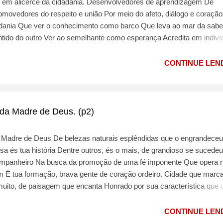
 em alicerce da cidadania. Desenvolvedores de aprendizagem De
omovedores do respeito e união Por meio do afeto, diálogo e coração
dania Que ver o conhecimento como barco Que leva ao mar da sabe
ntido do outro Ver ao semelhante como esperança Acredita em indiv
CONTINUE LEND
a Madre de Deus. (p2)
 Madre de Deus De belezas naturais esplêndidas que o engrandeceu
sa és tua história Dentre outros, és o mais, de grandioso se sucedeu
companheiro Na busca da promoção de uma fé imponente Que opera 
 É tua formação, brava gente de coração ordeiro. Cidade que marc
 muito, de paisagem que encanta Honrado por sua característica que 
vida. Cultura que cultua uma fé pura Riqueza em formosuras, valiosa
hares e de formação do seu povo. Brejo da madre de Deus seja sempre
CONTINUE LEND