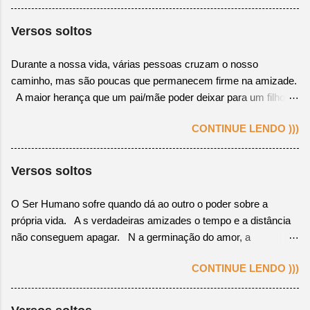
a calma do amor Logo, anoitece em minha esperança a certeza
de te ver Olha para o céu, lembro de você, pois já me
Versos soltos
conquistou Dou um sorriso acenando em tua direção pra me
fazer perceber. Que admiração! Sinto ao te vivenciar em todo o
Durante a nossa vida, várias pessoas cruzam o nosso
esplendor Na impossibilidade de ti ter, consolo-me em ver-te
caminho, mas são poucas que permanecem firme na amizade.
feliz Ah! Como sou feliz com tua felicidade e teu amor Que seja
A maior herança que um pai/mãe poder deixar para um filho, é
feliz, mesmo que não seja da forma que eu sempre quis.
seu legado de virtudes e a obediência aos ensinamentos
CONTINUE LENDO )))
Divinos. Não existe amar a pessoa errada, mas, sim, amar no
momento errado! O amor é um sentimento único, porém pode
ser usado, aos interesses de quem ama, como uma falsa
Versos soltos
adaptação.
O Ser Humano sofre quando dá ao outro o poder sobre a
própria vida. A s verdadeiras amizades o tempo e a distância
não conseguem apagar. N a germinação do amor, a
compreensão é o processo de crescimento. N a criação da
CONTINUE LENDO )))
amizade, o ponto inicial é a sinceridade.