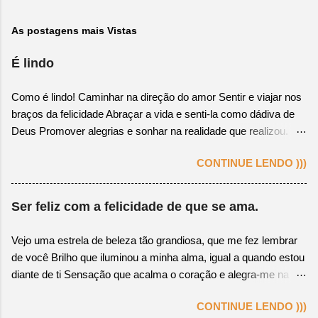
As postagens mais Vistas
É lindo
Como é lindo! Caminhar na direção do amor Sentir e viajar nos
braços da felicidade Abraçar a vida e senti-la como dádiva de
Deus Promover alegrias e sonhar na realidade que realizou.
Colher o fruto, cuja semente plantada foi a bondade Correr,
CONTINUE LENDO )))
pular, criar, gritar e viver apaixonadamente Perceber na alma
gêmea a felicidade apaixonante Manter o coração encaminhado
na verdade. Ter conhecimento que leve ao mar da sabedoria
Ser feliz com a felicidade de que se ama.
Possuir atitude que se revele na verdadeira essência Respeitar
o motivo de se amar e ser amado na existência Ver o amor
Vejo uma estrela de beleza tão grandiosa, que me fez lembrar
como fonte e fortaleza de gesto de alegria.
de você Brilho que iluminou a minha alma, igual a quando estou
diante de ti Sensação que acalma o coração e alegra-me na
razão de viver Algo bom que despertou em mim, o meu amor,
CONTINUE LENDO )))
começo a te sentir. Acordo feliz! Percebo o tempo passar com