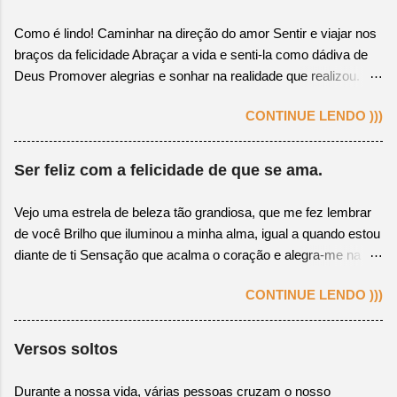
Como é lindo! Caminhar na direção do amor Sentir e viajar nos
braços da felicidade Abraçar a vida e senti-la como dádiva de
Deus Promover alegrias e sonhar na realidade que realizou.
Colher o fruto, cuja semente plantada foi a bondade Correr,
CONTINUE LENDO )))
pular, criar, gritar e viver apaixonadamente Perceber na alma
gêmea a felicidade apaixonante Manter o coração encaminhado
na verdade. Ter conhecimento que leve ao mar da sabedoria
Ser feliz com a felicidade de que se ama.
Possuir atitude que se revele na verdadeira essência Respeitar
o motivo de se amar e ser amado na existência Ver o amor
Vejo uma estrela de beleza tão grandiosa, que me fez lembrar
como fonte e fortaleza de gesto de alegria.
de você Brilho que iluminou a minha alma, igual a quando estou
diante de ti Sensação que acalma o coração e alegra-me na
razão de viver Algo bom que despertou em mim, o meu amor,
CONTINUE LENDO )))
começo a te sentir. Acordo feliz! Percebo o tempo passar com
a calma do amor Logo, anoitece em minha esperança a certeza
de te ver Olha para o céu, lembro de você, pois já me
Versos soltos
conquistou Dou um sorriso acenando em tua direção pra me
fazer perceber. Que admiração! Sinto ao te vivenciar em todo o
Durante a nossa vida, várias pessoas cruzam o nosso