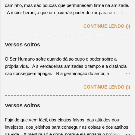
esplendor Na impossibilidade de ti ter, consolo-me em ver-te
caminho, mas são poucas que permanecem firme na amizade.
feliz Ah! Como sou feliz com tua felicidade e teu amor Que seja
A maior herança que um pai/mãe poder deixar para um filho, é
feliz, mesmo que não seja da forma que eu sempre quis.
seu legado de virtudes e a obediência aos ensinamentos
CONTINUE LENDO )))
Divinos. Não existe amar a pessoa errada, mas, sim, amar no
momento errado! O amor é um sentimento único, porém pode
ser usado, aos interesses de quem ama, como uma falsa
Versos soltos
adaptação.
O Ser Humano sofre quando dá ao outro o poder sobre a
própria vida. A s verdadeiras amizades o tempo e a distância
não conseguem apagar. N a germinação do amor, a
compreensão é o processo de crescimento. N a criação da
CONTINUE LENDO )))
amizade, o ponto inicial é a sinceridade.
Versos soltos
Fuja do que vem fácil, dos elogios falsos, das atitudes dos
invejosos, dos jeitinhos para conseguir as coisas e dos atalhos
da vida. A mentira só é doce, porque ela engana o próprio