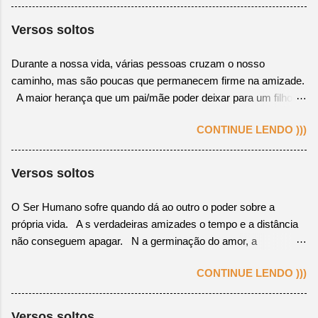
a calma do amor Logo, anoitece em minha esperança a certeza
de te ver Olha para o céu, lembro de você, pois já me
Versos soltos
conquistou Dou um sorriso acenando em tua direção pra me
fazer perceber. Que admiração! Sinto ao te vivenciar em todo o
Durante a nossa vida, várias pessoas cruzam o nosso
esplendor Na impossibilidade de ti ter, consolo-me em ver-te
caminho, mas são poucas que permanecem firme na amizade.
feliz Ah! Como sou feliz com tua felicidade e teu amor Que seja
A maior herança que um pai/mãe poder deixar para um filho, é
feliz, mesmo que não seja da forma que eu sempre quis.
seu legado de virtudes e a obediência aos ensinamentos
CONTINUE LENDO )))
Divinos. Não existe amar a pessoa errada, mas, sim, amar no
momento errado! O amor é um sentimento único, porém pode
ser usado, aos interesses de quem ama, como uma falsa
Versos soltos
adaptação.
O Ser Humano sofre quando dá ao outro o poder sobre a
própria vida. A s verdadeiras amizades o tempo e a distância
não conseguem apagar. N a germinação do amor, a
compreensão é o processo de crescimento. N a criação da
CONTINUE LENDO )))
amizade, o ponto inicial é a sinceridade.
Versos soltos