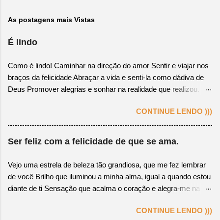
As postagens mais Vistas
É lindo
Como é lindo! Caminhar na direção do amor Sentir e viajar nos
braços da felicidade Abraçar a vida e senti-la como dádiva de
Deus Promover alegrias e sonhar na realidade que realizou.
Colher o fruto, cuja semente plantada foi a bondade Correr,
CONTINUE LENDO )))
pular, criar, gritar e viver apaixonadamente Perceber na alma
gêmea a felicidade apaixonante Manter o coração encaminhado
na verdade. Ter conhecimento que leve ao mar da sabedoria
Ser feliz com a felicidade de que se ama.
Possuir atitude que se revele na verdadeira essência Respeitar
o motivo de se amar e ser amado na existência Ver o amor
Vejo uma estrela de beleza tão grandiosa, que me fez lembrar
como fonte e fortaleza de gesto de alegria.
de você Brilho que iluminou a minha alma, igual a quando estou
diante de ti Sensação que acalma o coração e alegra-me na
razão de viver Algo bom que despertou em mim, o meu amor,
CONTINUE LENDO )))
começo a te sentir. Acordo feliz! Percebo o tempo passar com